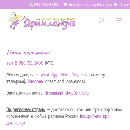
986-751-3400
dreamland-shop@mail.ru
0 шт.
Наши контакты
тел. 8-986-751-3400
(МТС)
Мессенджеры —
WhatsApp
,
Viber
,
Skype
(по номеру
телефона),
Telegram
(dreamland_postelnoe)
Электронная почта:
dreamland-shop@mail.ru
По регионам страны
– доставка почтой или транспортными
компаниями в любые регионы России (
подробнее про
доставку
).