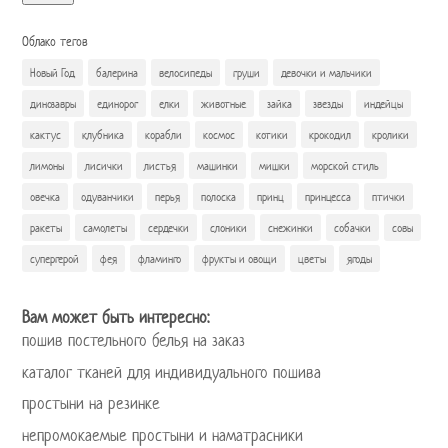
Облако тегов
Новый Год
балерина
велосипеды
груши
девочки и мальчики
динозавры
единорог
елки
животные
зайка
звезды
индейцы
кактус
клубника
корабли
космос
котики
крокодил
кролики
лимоны
лисички
листья
машинки
мишки
морской стиль
овечка
одуванчики
перья
полоска
принц
принцесса
птички
ракеты
самолеты
сердечки
слоники
снежинки
собачки
совы
супергерой
фея
фламинго
фрукты и овощи
цветы
ягоды
Вам может быть интересно:
пошив постельного белья на заказ
каталог тканей для индивидуального пошива
простыни на резинке
непромокаемые простыни и наматрасники