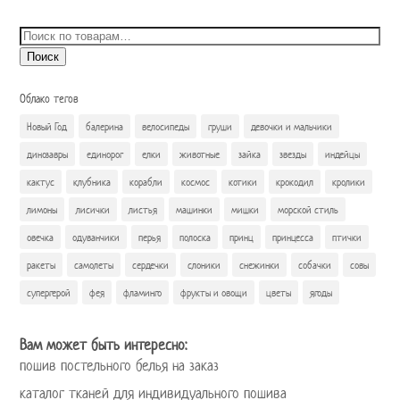
Искать:
Поиск
Облако тегов
Новый Год
балерина
велосипеды
груши
девочки и мальчики
динозавры
единорог
елки
животные
зайка
звезды
индейцы
кактус
клубника
корабли
космос
котики
крокодил
кролики
лимоны
лисички
листья
машинки
мишки
морской стиль
овечка
одуванчики
перья
полоска
принц
принцесса
птички
ракеты
самолеты
сердечки
слоники
снежинки
собачки
совы
супергерой
фея
фламинго
фрукты и овощи
цветы
ягоды
Вам может быть интересно:
пошив постельного белья на заказ
каталог тканей для индивидуального пошива