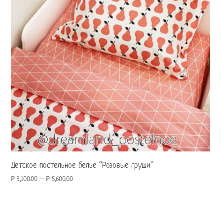
Детское постельное белье “Розовые груши”
₽
3,100.00
–
₽
5,600.00