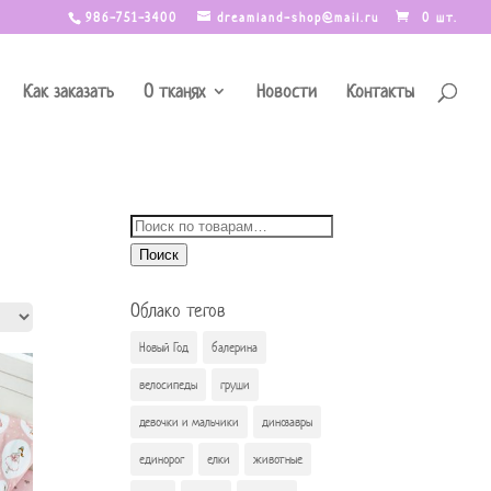
986-751-3400
dreamland-shop@mail.ru
0 шт.
Как заказать
О тканях
Новости
Контакты
Искать:
Поиск
Облако тегов
Новый Год
балерина
велосипеды
груши
девочки и мальчики
динозавры
единорог
елки
животные