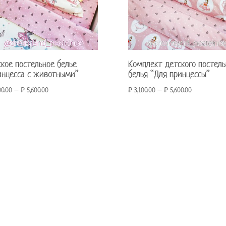
ское постельное белье
Комплект детского постель
инцесса с животными”
белья “Для принцессы”
00.00
–
₽
5,600.00
₽
3,100.00
–
₽
5,600.00