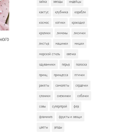
зайка
звезды
индейцы
кактус
клубника
корабли
космос
котики
крокодил
кролики
лимоны
лисички
ного
листья
машинки
мишки
морской стиль
овечка
одуванчики
перья
полоска
принц
принцесса
птички
ракеты
самолеты
сердечки
слоники
снежинки
собачки
совы
супергерой
фея
фламинго
фрукты и овощи
цветы
ягоды