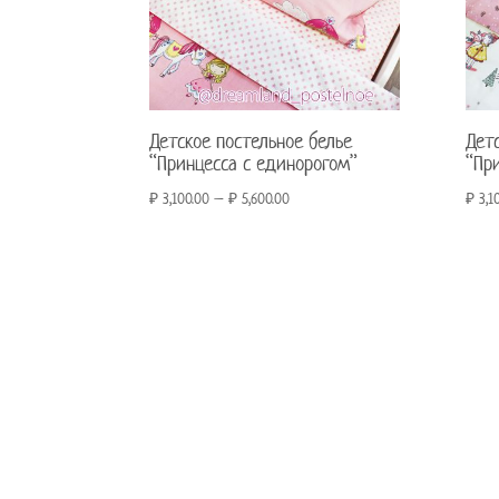
Детское постельное белье
Дет
“Принцесса с единорогом”
“Пр
₽
3,100.00
–
₽
5,600.00
₽
3,1