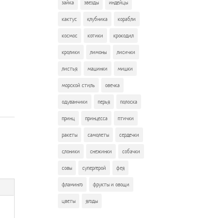
зайка
звезды
индейцы
кактус
клубника
корабли
космос
котики
крокодил
кролики
лимоны
лисички
листья
машинки
мишки
морской стиль
овечка
одуванчики
перья
полоска
принц
принцесса
птички
я
ракеты
самолеты
сердечки
слоники
снежинки
собачки
совы
супергерой
фея
фламинго
фрукты и овощи
цветы
ягоды