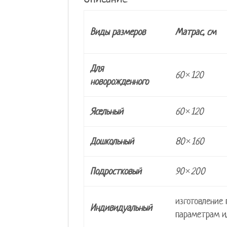
Виды размеров
Матрас, см
Для
60×120
новорожденного
Ясельный
60×120
Дошкольный
80×160
Подростковый
90×200
изготовление
Индивидуальный
параметрам и