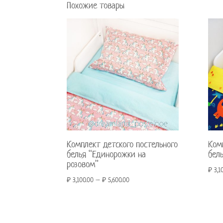
Похожие товары
Комплект детского постельного
Ком
белья “Единорожки на
бел
розовом”
₽
3,1
₽
3,100.00
–
₽
5,600.00