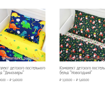
плект детского постельного
Комплект детского постель
ья “Динозавры”
белья “Новогодний”
00.00
–
₽
5,600.00
₽
3,100.00
–
₽
5,600.00