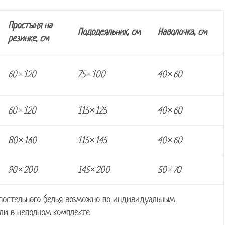
Простыня на
Пододеяльник, см
Наволочка, см
резинке, см
60×120
75×100
40×60
60×120
115×125
40×60
80×160
115×145
40×60
90×200
145×200
50×70
 постельного белья возможно по индивидуальным
ли в неполном комплекте