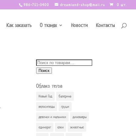
986-751-3400
dreamland-shop@mail.ru
0 шт.
Как заказать
О тканях
Новости
Контакты
Искать:
Поиск
Облако тегов
Новый Год
балерина
.
велосипеды
груши
девочки и мальчики
динозавры
единорог
елки
животные